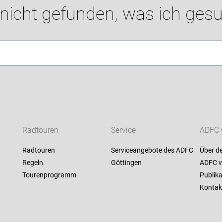
 nicht gefunden, was ich gesu
Radtouren
Service
ADFC 
Radtouren
Serviceangebote des ADFC
Über d
Regeln
Göttingen
ADFC v
Tourenprogramm
Publik
Kontak