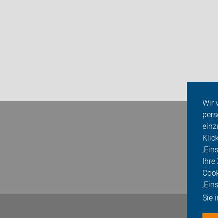
Wir 
pers
einz
Klic
‚Ein
Ihre
Cook
‚Ein
Sie 