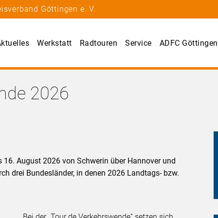
isverband Göttingen e. V.
ktuelles
Werkstatt
Radtouren
Service
ADFC Göttingen
ende 2026
is 16. August 2026 von Schwerin über Hannover und
rch drei Bundesländer, in denen 2026 Landtags- bzw.
Bei der „Tour de Verkehrswende“ setzen sich