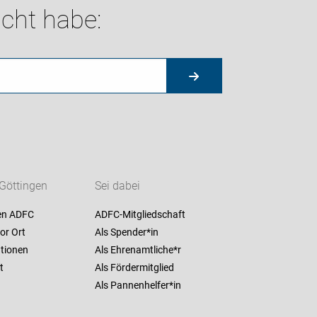
cht habe:
Göttingen
Sei dabei
en ADFC
ADFC-Mitgliedschaft
or Ort
Als Spender*in
ationen
Als Ehrenamtliche*r
t
Als Fördermitglied
Als Pannenhelfer*in