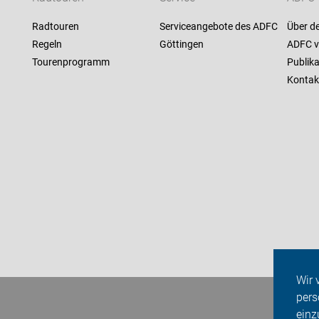
Radtouren
Serviceangebote des ADFC
Über d
Regeln
Göttingen
ADFC v
Tourenprogramm
Publik
Kontak
Wir 
pers
einz