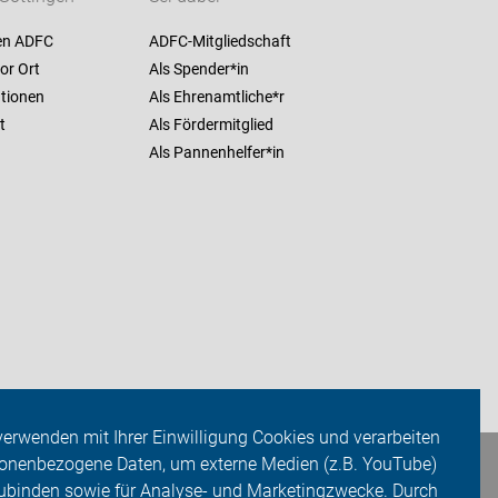
en ADFC
ADFC-Mitgliedschaft
or Ort
Als Spender*in
ationen
Als Ehrenamtliche*r
t
Als Fördermitglied
Als Pannenhelfer*in
verwenden mit Ihrer Einwilligung Cookies und verarbeiten
onenbezogene Daten, um externe Medien (z.B. YouTube)
ubinden sowie für Analyse- und Marketingzwecke. Durch