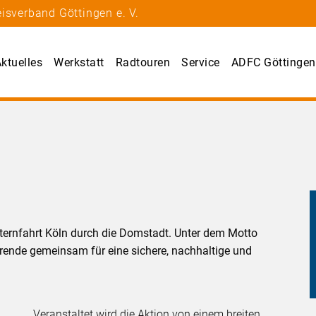
isverband Göttingen e. V.
ktuelles
Werkstatt
Radtouren
Service
ADFC Göttingen
Sternfahrt Köln durch die Domstadt. Unter dem Motto
hrende gemeinsam für eine sichere, nachhaltige und
Veranstaltet wird die Aktion von einem breiten