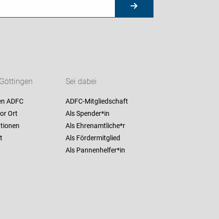
Göttingen
Sei dabei
en ADFC
ADFC-Mitgliedschaft
or Ort
Als Spender*in
ationen
Als Ehrenamtliche*r
t
Als Fördermitglied
Als Pannenhelfer*in