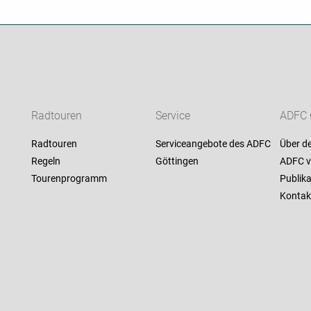
Radtouren
Service
ADFC 
Radtouren
Serviceangebote des ADFC
Über d
Regeln
Göttingen
ADFC v
Tourenprogramm
Publik
Kontak